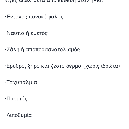
λίγες ώρες μετά από έκθεση στον ήλιο:
-Έντονος πονοκέφαλος
-Ναυτία ή εμετός
-Ζάλη ή αποπροσανατολισμός
-Ερυθρό, ξηρό και ζεστό δέρμα (χωρίς ιδρώτα)
-Ταχυπαλμία
-Πυρετός
-Λιποθυμία