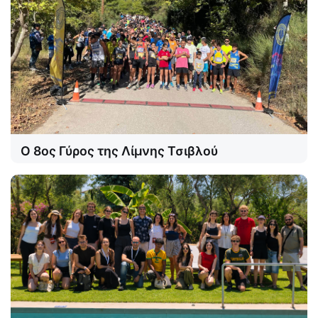
Ο 8ος Γύρος της Λίμνης Τσιβλού