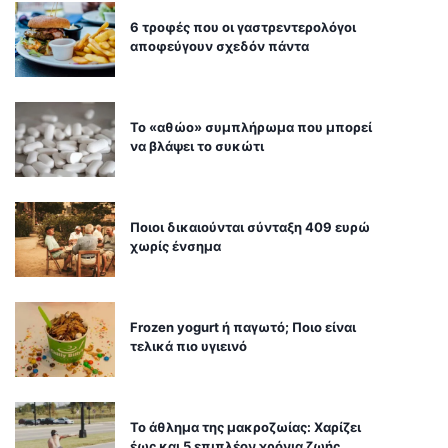
6 τροφές που οι γαστρεντερολόγοι
αποφεύγουν σχεδόν πάντα
Το «αθώο» συμπλήρωμα που μπορεί
να βλάψει το συκώτι
Ποιοι δικαιούνται σύνταξη 409 ευρώ
χωρίς ένσημα
Frozen yogurt ή παγωτό; Ποιο είναι
τελικά πιο υγιεινό
Το άθλημα της μακροζωίας: Χαρίζει
έως και 5 επιπλέον χρόνια ζωής