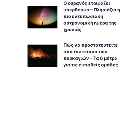
Ο ουρανός ετοιμάζει
υπερθέαμα – Πλησιάζει η
πιο εντυπωσιακή
αστρονομική ημέρα της
χρονιάς
Πώς να προστατευτείτε
από τον καπνό των
πυρκαγιών – Τα 6 μέτρα
για τις ευπαθείς ομάδες