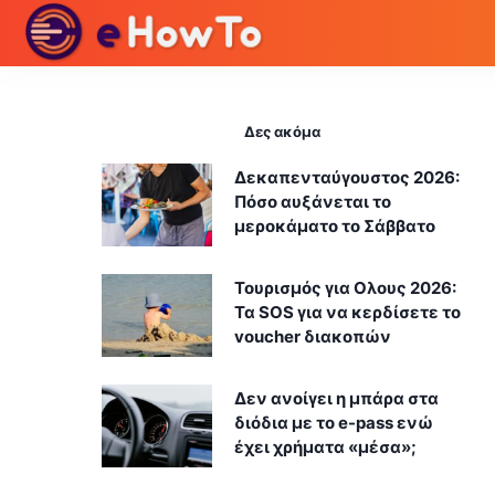
Δες ακόμα
Δεκαπενταύγουστος 2026:
Πόσο αυξάνεται το
μεροκάματο το Σάββατο
Τουρισμός για Ολους 2026:
Τα SOS για να κερδίσετε το
voucher διακοπών
Δεν ανοίγει η μπάρα στα
διόδια με το e-pass ενώ
έχει χρήματα «μέσα»;