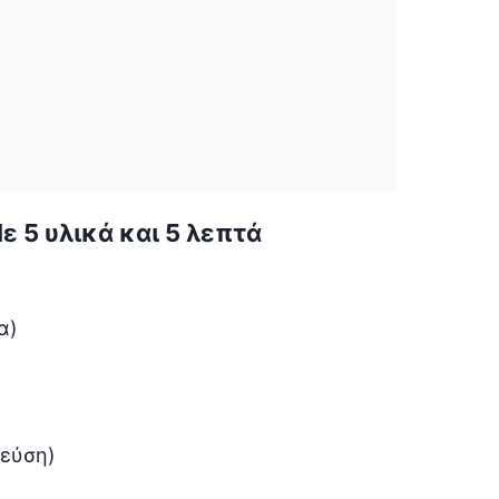
ε 5 υλικά και 5 λεπτά
α)
γεύση)