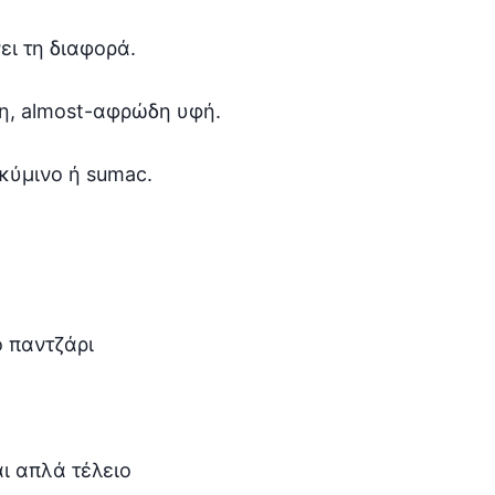
ει τη διαφορά.
ρη, almost-αφρώδη υφή.
 κύμινο ή sumac.
 παντζάρι
ι απλά τέλειο