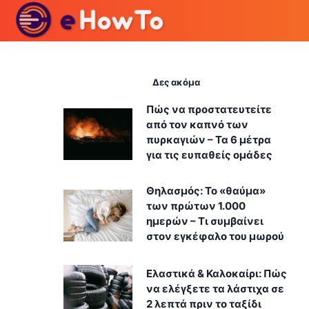
Δες ακόμα
Πώς να προστατευτείτε
από τον καπνό των
πυρκαγιών – Τα 6 μέτρα
για τις ευπαθείς ομάδες
Θηλασμός: Το «θαύμα»
των πρώτων 1.000
ημερών – Τι συμβαίνει
στον εγκέφαλο του μωρού
Ελαστικά & Καλοκαίρι: Πώς
να ελέγξετε τα λάστιχα σε
2 λεπτά πριν το ταξίδι