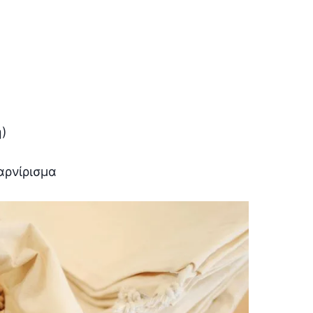
ή)
αρνίρισμα