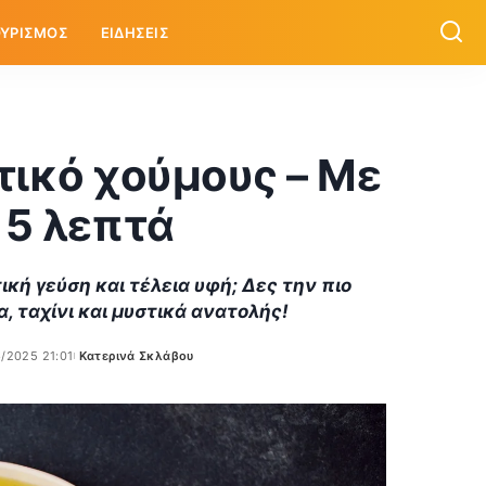
ΥΡΙΣΜΟΣ
ΕΙΔΗΣΕΙΣ
τικό χούμους – Με
 5 λεπτά
ική γεύση και τέλεια υφή; Δες την πιο
α, ταχίνι και μυστικά ανατολής!
6/2025 21:01
Κατερινά Σκλάβου
Posted
by