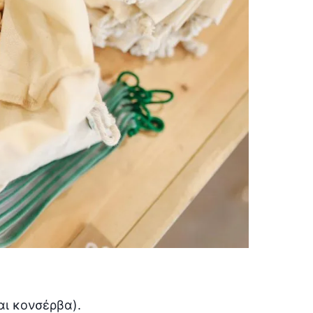
αι κονσέρβα).