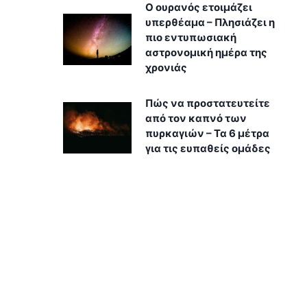
Ο ουρανός ετοιμάζει
υπερθέαμα – Πλησιάζει η
πιο εντυπωσιακή
αστρονομική ημέρα της
χρονιάς
Πώς να προστατευτείτε
από τον καπνό των
πυρκαγιών – Τα 6 μέτρα
για τις ευπαθείς ομάδες