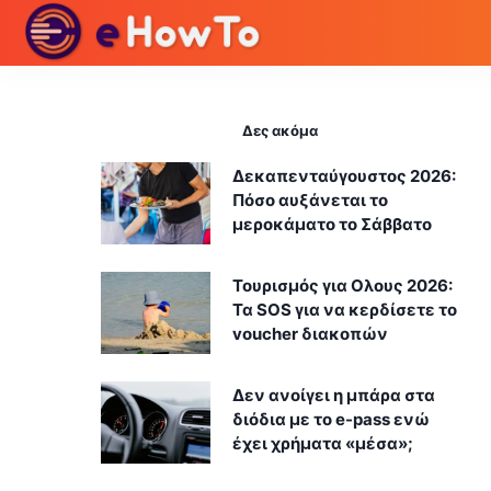
Δες ακόμα
Δεκαπενταύγουστος 2026:
Πόσο αυξάνεται το
μεροκάματο το Σάββατο
Τουρισμός για Ολους 2026:
Τα SOS για να κερδίσετε το
voucher διακοπών
Δεν ανοίγει η μπάρα στα
διόδια με το e-pass ενώ
έχει χρήματα «μέσα»;