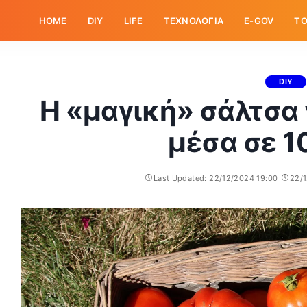
HOME
DIY
LIFE
ΤΕΧΝΟΛΟΓΙΑ
E-GOV
ΤΟ
DIY
Η «μαγική» σάλτσα
μέσα σε 1
Last Updated: 22/12/2024 19:00
22/1