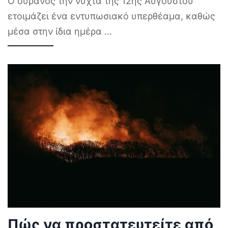
Ο ουρανός την νύχτα της 12ης Αυγούστου
ετοιμάζει ένα εντυπωσιακό υπερθέαμα, καθώς
μέσα στην ίδια ημέρα
...
Πώς να προστατευτείτε από