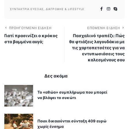
ΣΥΝΤΆΚΤΡΙΑ ΕΥΕΞΊΑΣ, ΔΙΑΤΡΟΦΉΣ & LIFESTYLE
ΠΡΟΗΓΟΎΜΕΝΗ ΕΊΔΗΣΗ
ΕΠΌΜΕΝΗ ΕΊΔΗΣΗ
Γιατί πρασινίζει ο κρόκος
Πασχαλινό τραπέζι: Πώς
στα βαμμένα αυγά;
θα φτιάξεις λαγουδάκια με
τις χαρτοπετσέτες για να
εντυπωσιάσεις τους
καλεσμένους σου
Δες ακόμα
Το «αθώο» συμπλήρωμα που μπορεί
να βλάψει το συκώτι
Ποιοι δικαιούνται σύνταξη 409 ευρώ
χωρίς ένσημα