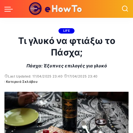
LIFE
Τι γλυκό να φτιάξω το
Πάσχα;
Πάσχα: Έξυπνες επιλογές για γλυκό
Last Updated: 17/04/2025 23:40
17/04/2025 23:40
Κατερινά Σκλάβου
Posted
by