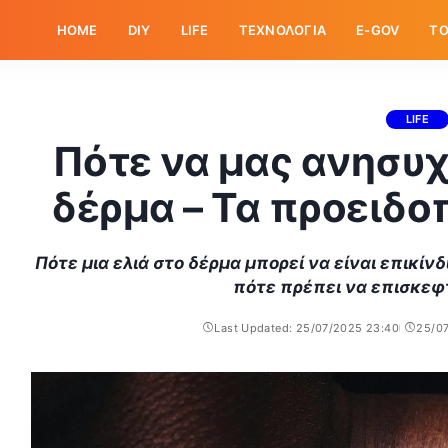
HOME
DIY
LIFE
ΤΕΧΝΟΛΟΓΙΑ
E-GOV
ΤΟ
LIFE
Πότε να μας ανησυχ
δέρμα – Τα προειδο
Πότε μια ελιά στο δέρμα μπορεί να είναι επικίν
πότε πρέπει να επισκεφ
Last Updated: 25/07/2025 23:40
25/0