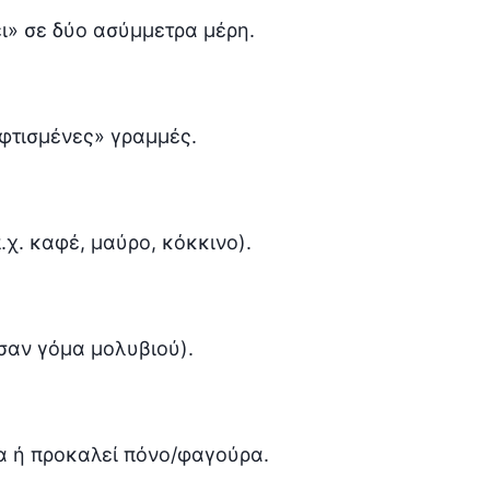
ει» σε δύο ασύμμετρα μέρη.
εφτισμένες» γραμμές.
.χ. καφέ, μαύρο, κόκκινο).
 σαν γόμα μολυβιού).
α ή προκαλεί πόνο/φαγούρα.