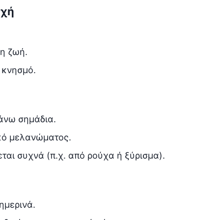
οχή
η ζωή.
 κνησμό.
άνω σημάδια.
ικό μελανώματος.
εται συχνά (π.χ. από ρούχα ή ξύρισμα).
ημερινά.