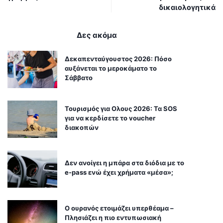
δικαιολογητικά
Δες ακόμα
Δεκαπενταύγουστος 2026: Πόσο
αυξάνεται το μεροκάματο το
Σάββατο
Τουρισμός για Ολους 2026: Τα SOS
για να κερδίσετε το voucher
διακοπών
Δεν ανοίγει η μπάρα στα διόδια με το
e-pass ενώ έχει χρήματα «μέσα»;
Ο ουρανός ετοιμάζει υπερθέαμα –
Πλησιάζει η πιο εντυπωσιακή