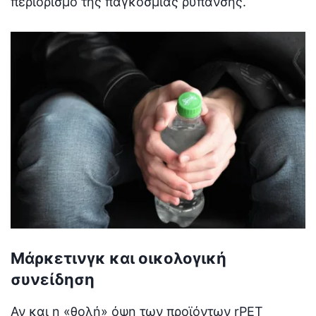
περιορισμό της παγκόσμιας ρύπανσης.
Μάρκετινγκ και οικολογική
συνείδηση
Αν και η «θολή» όψη των προϊόντων rPET