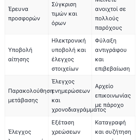
Σύγκριση
Έρευνα
ανοιχτοί σε
τιμών και
προσφορών
πολλούς
όρων
παρόχους
Ηλεκτρονική
Φύλαξη
Υποβολή
υποβολή και
αντιγράφου
αίτησης
έλεγχος
και
στοιχείων
επιβεβαίωση
Έλεγχος
Αρχείο
Παρακολούθηση
ενημερώσεων
επικοινωνίας
μετάβασης
και
με πάροχο
χρονοδιαγράμματος
Εξέταση
Καταγραφή
Έλεγχος
χρεώσεων
και συζήτηση