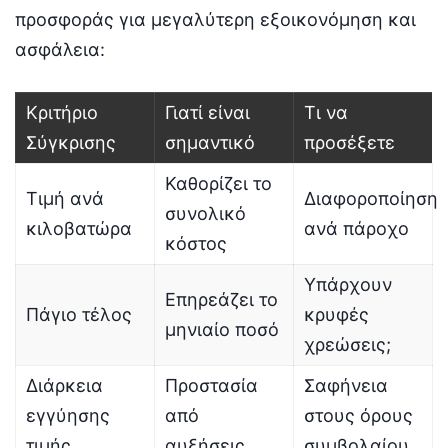
προσφοράς για μεγαλύτερη εξοικονόμηση και
ασφάλεια:
Κριτήριο
Γιατί είναι
Τι να
Σύγκρισης
σημαντικό
προσέξετε
Καθορίζει το
Τιμή ανά
Διαφοροποίηση
συνολικό
κιλοβατώρα
ανά πάροχο
κόστος
Υπάρχουν
Επηρεάζει το
Πάγιο τέλος
κρυφές
μηνιαίο ποσό
χρεώσεις;
Διάρκεια
Προστασία
Σαφήνεια
εγγύησης
από
στους όρους
τιμής
αυξήσεις
συμβολαίου