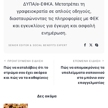
ΔΥΠΑ/e-ΕΦΚΑ. Μετατρέπει τη
γραφειοκρατία σε απλούς οδηγούς,
διασταυρώνοντας τις πληροφορίες με ΦΕΚ
και εγκυκλίους για έγκυρη και ασφαλή
ενημέρωση.
SENIOR EDITOR & SOCIAL BENEFITS EXPERT
ΠΡΟΗΓΟΎΜΕΝΗ ΕΊΔΗΣΗ
ΕΠΌΜΕΝΗ ΕΊΔΗΣΗ
Πώς να καταλάβεις ότι το
Πώς να απομακρύνεις τα
στρώμα σου έχει ακάρεα
υπολείμματα σαπουνιού
και πώς να τα καθαρίσεις
στο μπάνιο σαν
επαγγελματίας
Δες ακόμα