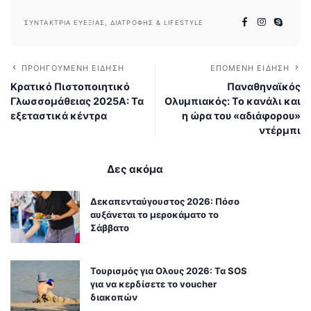
ΣΥΝΤΆΚΤΡΙΑ ΕΥΕΞΊΑΣ, ΔΙΑΤΡΟΦΉΣ & LIFESTYLE
ΠΡΟΗΓΟΎΜΕΝΗ ΕΊΔΗΣΗ
ΕΠΌΜΕΝΗ ΕΊΔΗΣΗ
Κρατικό Πιστοποιητικό
Παναθηναϊκός
Γλωσσομάθειας 2025Α: Τα
Ολυμπιακός: Το κανάλι και
εξεταστικά κέντρα
η ώρα του «αδιάφορου»
ντέρμπι
Δες ακόμα
Δεκαπενταύγουστος 2026: Πόσο
αυξάνεται το μεροκάματο το
Σάββατο
Τουρισμός για Ολους 2026: Τα SOS
για να κερδίσετε το voucher
διακοπών