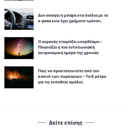
Δεν ανοίγει η μπάρα στα διόδια με το
e-pass ενώ έχει χρήματα «μέσα»;
Ο ουρανός ετοιμάζει υπερθέαμα –
Πλησιάζει η πιο εντυπωσιακή
αστρονομική ημέρα της χρονιάς
Πώς να προστατευτείτε από τον
καπνό των πυρκαγιών – Τα 6 μέτρα
για τις ευπαθείς ομάδες
Δείτε επίσης