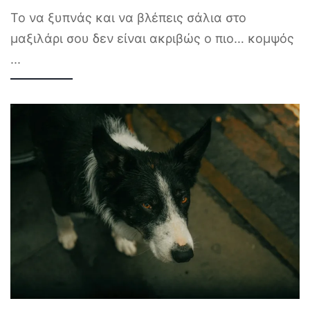
Το να ξυπνάς και να βλέπεις σάλια στο
μαξιλάρι σου δεν είναι ακριβώς ο πιο… κομψός
...