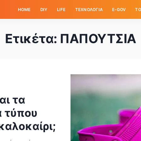
HOME
DIY
LIFE
ΤΕΧΝΟΛΟΓΙΑ
E-GOV
ΤΟ
Ετικέτα:
ΠΑΠΟΥΤΣΙΑ
αι τα
α τύπου
καλοκαίρι;