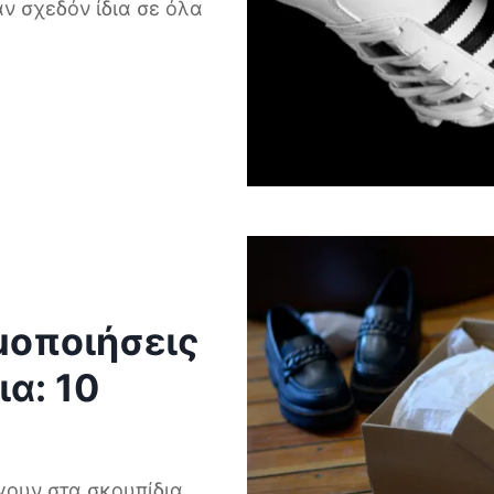
αν σχεδόν ίδια σε όλα
μοποιήσεις
α: 10
ουν στα σκουπίδια,