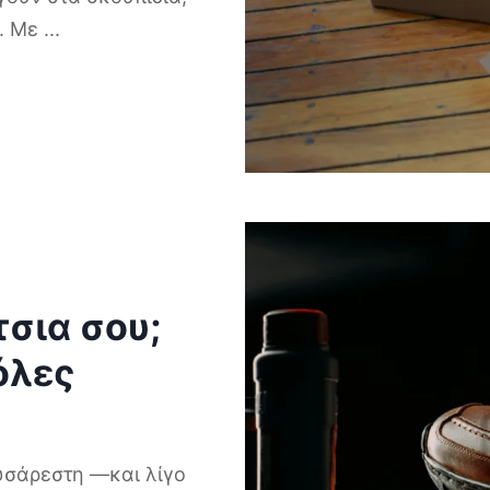
α. Με
...
σια σου;
όλες
δυσάρεστη —και λίγο