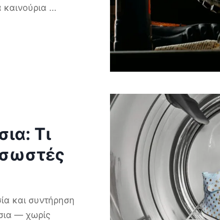
α καινούρια
...
ια: Τι
ι σωστές
σία και συντήρηση
σια — χωρίς