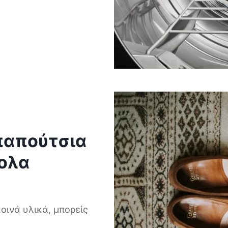
παπούτσια
κολα
οινά υλικά, μπορείς