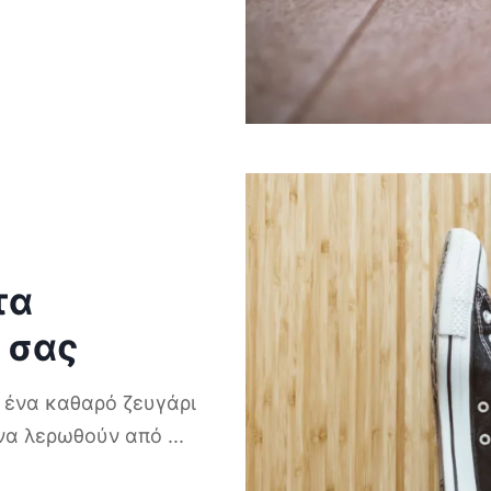
τα
 σας
ς ένα καθαρό ζευγάρι
 να λερωθούν από
...