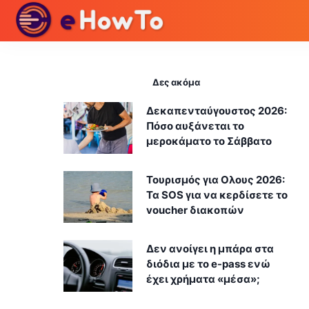
Δες ακόμα
Δεκαπενταύγουστος 2026:
Πόσο αυξάνεται το
μεροκάματο το Σάββατο
Τουρισμός για Ολους 2026:
Τα SOS για να κερδίσετε το
voucher διακοπών
Δεν ανοίγει η μπάρα στα
διόδια με το e-pass ενώ
έχει χρήματα «μέσα»;