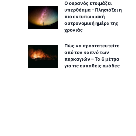
Ο ουρανός ετοιμάζει
υπερθέαμα – Πλησιάζει η
πιο εντυπωσιακή
αστρονομική ημέρα της
χρονιάς
Πώς να προστατευτείτε
από τον καπνό των
πυρκαγιών – Τα 6 μέτρα
για τις ευπαθείς ομάδες