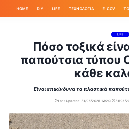
HOME
DIY
LIFE
ΤΕΧΝΟΛΟΓΙΑ
E-GOV
ΤΟ
LIFE
Πόσο τοξικά είν
παπούτσια τύπου 
κάθε καλ
Είναι επικίνδυνα τα πλαστικά παπούτσ
Last Updated: 31/05/2025 13:20
31/05/2