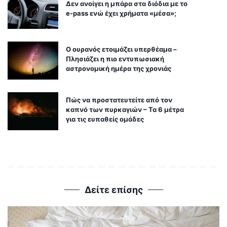
Δεν ανοίγει η μπάρα στα διόδια με το
e-pass ενώ έχει χρήματα «μέσα»;
Ο ουρανός ετοιμάζει υπερθέαμα –
Πλησιάζει η πιο εντυπωσιακή
αστρονομική ημέρα της χρονιάς
Πώς να προστατευτείτε από τον
καπνό των πυρκαγιών – Τα 6 μέτρα
για τις ευπαθείς ομάδες
Δείτε επίσης