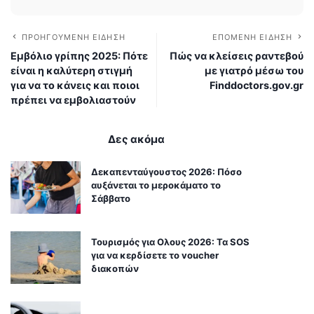
ΠΡΟΗΓΟΎΜΕΝΗ ΕΊΔΗΣΗ
ΕΠΌΜΕΝΗ ΕΊΔΗΣΗ
Εμβόλιο γρίπης 2025: Πότε
Πώς να κλείσεις ραντεβού
είναι η καλύτερη στιγμή
με γιατρό μέσω του
για να το κάνεις και ποιοι
Finddoctors.gov.gr
πρέπει να εμβολιαστούν
Δες ακόμα
Δεκαπενταύγουστος 2026: Πόσο
αυξάνεται το μεροκάματο το
Σάββατο
Τουρισμός για Ολους 2026: Τα SOS
για να κερδίσετε το voucher
διακοπών