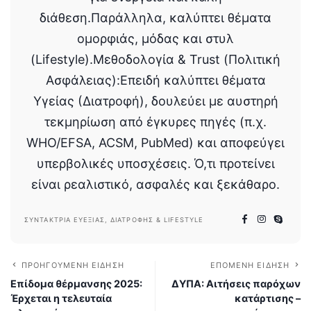
διάθεση.Παράλληλα, καλύπτει θέματα
ομορφιάς, μόδας και στυλ
(Lifestyle).Μεθοδολογία & Trust (Πολιτική
Ασφάλειας):Επειδή καλύπτει θέματα
Υγείας (Διατροφή), δουλεύει με αυστηρή
τεκμηρίωση από έγκυρες πηγές (π.χ.
WHO/EFSA, ACSM, PubMed) και αποφεύγει
υπερβολικές υποσχέσεις. Ό,τι προτείνει
είναι ρεαλιστικό, ασφαλές και ξεκάθαρο.
ΣΥΝΤΆΚΤΡΙΑ ΕΥΕΞΊΑΣ, ΔΙΑΤΡΟΦΉΣ & LIFESTYLE
ΠΡΟΗΓΟΎΜΕΝΗ ΕΊΔΗΣΗ
ΕΠΌΜΕΝΗ ΕΊΔΗΣΗ
Επίδομα θέρμανσης 2025:
ΔΥΠΑ: Αιτήσεις παρόχων
Έρχεται η τελευταία
κατάρτισης –