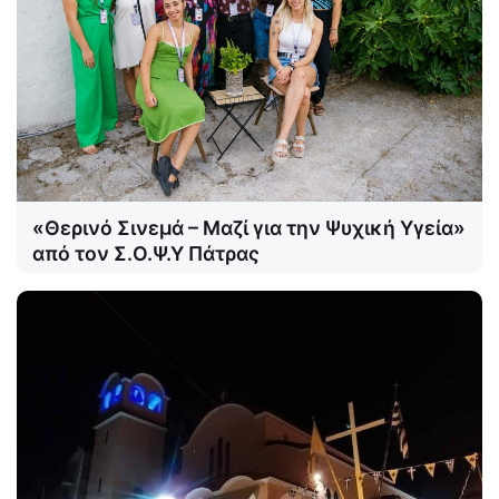
«Θερινό Σινεμά – Μαζί για την Ψυχική Υγεία»
από τον Σ.Ο.Ψ.Υ Πάτρας