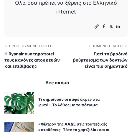
Ολα όσα πρέπει να ξέρεις στο Ελληνικό
internet
ΠΡΟΗΓΟΎΜΕΝΗ ΕΊΔΗΣΗ
ΕΠΌΜΕΝΗ ΕΊΔΗΣΗ
Η Ryanair αυστηροποιεί
Γιατί το βραδινό
τους κανόνες αποσκευών
βούρτσισμα των δοντιών
και επιβίβασης
είναι πιο σημαντικό
Δες ακόμα
Τι σημαίνουν οι καφέ άκρες στα
φυτά – Το λάθος με το πότισμα
«Φίλτρο» της ΑΑΔΕ στις τραπεζικές
καταθέσεις: Πότε το χαρτζιλίκι και οι