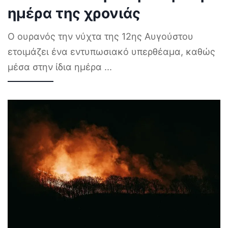
ημέρα της χρονιάς
Ο ουρανός την νύχτα της 12ης Αυγούστου
ετοιμάζει ένα εντυπωσιακό υπερθέαμα, καθώς
μέσα στην ίδια ημέρα
...