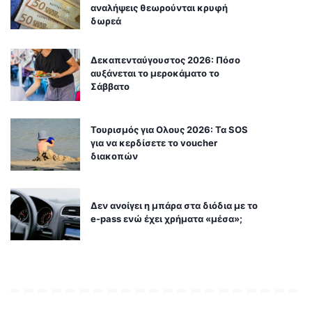
αναλήψεις θεωρούνται κρυφή
δωρεά
Δεκαπενταύγουστος 2026: Πόσο
αυξάνεται το μεροκάματο το
Σάββατο
Τουρισμός για Ολους 2026: Τα SOS
για να κερδίσετε το voucher
διακοπών
Δεν ανοίγει η μπάρα στα διόδια με το
e-pass ενώ έχει χρήματα «μέσα»;