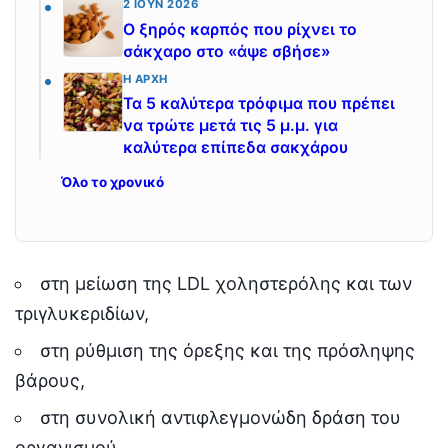
2 ΙΟΎΝ 2026
Ο ξηρός καρπός που ρίχνει το
σάκχαρο στο «άψε σβήσε»
Η ΑΡΧΉ
Τα 5 καλύτερα τρόφιμα που πρέπει
να τρώτε μετά τις 5 μ.μ. για
καλύτερα επίπεδα σακχάρου
Όλο το χρονικό
στη μείωση της LDL χοληστερόλης και των
τριγλυκεριδίων,
στη ρύθμιση της όρεξης και της πρόσληψης
βάρους,
στη συνολική αντιφλεγμονώδη δράση του
οργανισμού.