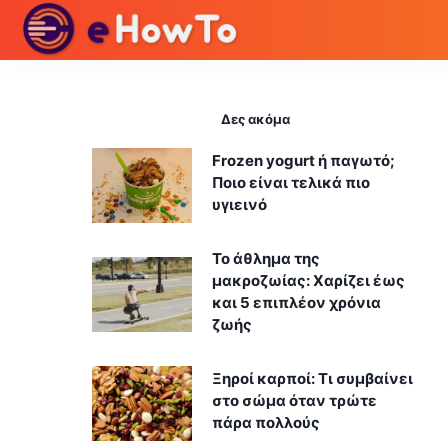
Δες ακόμα
Frozen yogurt ή παγωτό;
Ποιο είναι τελικά πιο
υγιεινό
Το άθλημα της
μακροζωίας: Χαρίζει έως
και 5 επιπλέον χρόνια
ζωής
Ξηροί καρποί: Τι συμβαίνει
στο σώμα όταν τρώτε
πάρα πολλούς