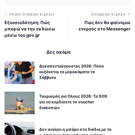
ΠΡΟΗΓΟΎΜΕΝΗ ΕΊΔΗΣΗ
ΕΠΌΜΕΝΗ ΕΊΔΗΣΗ
Εξουσιοδότηση: Πώς
Πώς δεν θα φαίνομαι
μπορώ να την εκδώσω
ενεργός στο Μessenger
μέσω του gov.gr
Δες ακόμα
Δεκαπενταύγουστος 2026: Πόσο
αυξάνεται το μεροκάματο το
Σάββατο
Τουρισμός για Ολους 2026: Τα SOS
για να κερδίσετε το voucher
διακοπών
Δεν ανοίγει η μπάρα στα διόδια με το
e-pass ενώ έχει χρήματα «μέσα»;