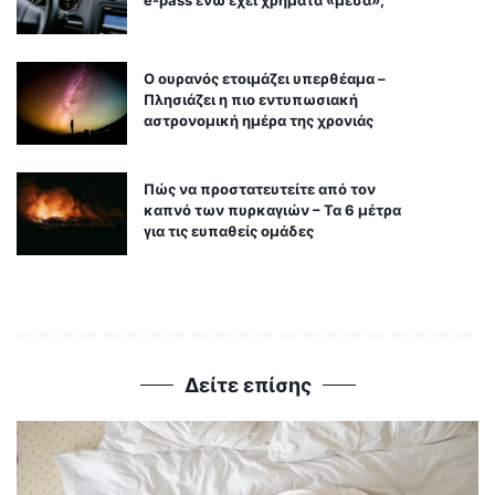
Ο ουρανός ετοιμάζει υπερθέαμα –
Πλησιάζει η πιο εντυπωσιακή
αστρονομική ημέρα της χρονιάς
Πώς να προστατευτείτε από τον
καπνό των πυρκαγιών – Τα 6 μέτρα
για τις ευπαθείς ομάδες
Δείτε επίσης