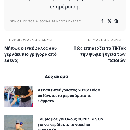
ενημέρωση.
SENIOR EDITOR & SOCIAL BENEFITS EXPERT
ΠΡΟΗΓΟΎΜΕΝΗ ΕΊΔΗΣΗ
ΕΠΌΜΕΝΗ ΕΊΔΗΣΗ
Μήπως ο εγκέφαλος σου
Πώς επηρεάζει το TikTok
γερνάει πιο γρήγορα από
την ψυχική υγεία των
εσένα;
παιδιών
Δες ακόμα
Δεκαπενταύγουστος 2026: Πόσο
αυξάνεται το μεροκάματο το
Σάββατο
Τουρισμός για Ολους 2026: Τα SOS
για να κερδίσετε το voucher