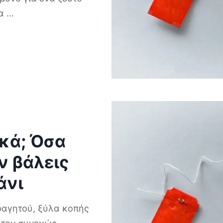
να
...
ικά; Όσα
ν βάλεις
άνι
φαγητού, ξύλα κοπής