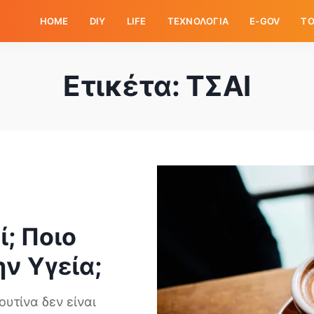
HOME
DIY
LIFE
ΤΕΧΝΟΛΟΓΙΑ
E-GOV
ΤΟ
Ετικέτα:
ΤΣΑΙ
ί; Ποιο
ην Υγεία;
υτίνα δεν είναι