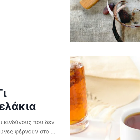
Τι
κελάκια
ει κινδύνους που δεν
ευνες φέρνουν στο
...