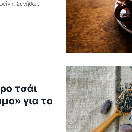
φεΐνη. Συνήθως
ερο τσάι
αμο» για το