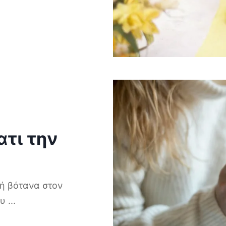
ατι την
λή βότανα στον
ου
...