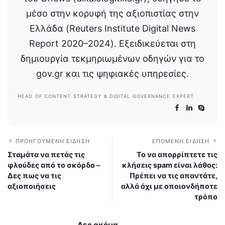
μέσο στην κορυφή της αξιοπιστίας στην
Ελλάδα (Reuters Institute Digital News
Report 2020–2024). Εξειδικεύεται στη
δημιουργία τεκμηριωμένων οδηγών για το
gov.gr και τις ψηφιακές υπηρεσίες.
HEAD OF CONTENT STRATEGY & DIGITAL GOVERNANCE EXPERT
ΠΡΟΗΓΟΎΜΕΝΗ ΕΊΔΗΣΗ
ΕΠΌΜΕΝΗ ΕΊΔΗΣΗ
Σταμάτα να πετάς τις
Το να απορρίπτετε τις
φλούδες από το σκόρδο –
κλήσεις spam είναι λάθος:
Δες πως να τις
Πρέπει να τις απαντάτε,
αξιοποιήσεις
αλλά όχι με οποιονδήποτε
τρόπο
Δες ακόμα