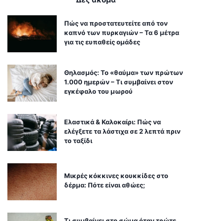
Πώς να προστατευτείτε από τον
καπνό των πυρκαγιών – Τα 6 μέτρα
για τις ευπαθείς ομάδες
Θηλασμός: Το «θαύμα» των πρώτων
1.000 ημερών – Τι συμβαίνει στον
εγκέφαλο του μωρού
Ελαστικά & Καλοκαίρι: Πώς να
ελέγξετε τα λάστιχα σε 2 λεπτά πριν
το ταξίδι
Μικρές κόκκινες κουκκίδες στο
δέρμα: Πότε είναι αθώες;
Τι συμβαίνει στο σώμα όταν τρώτε