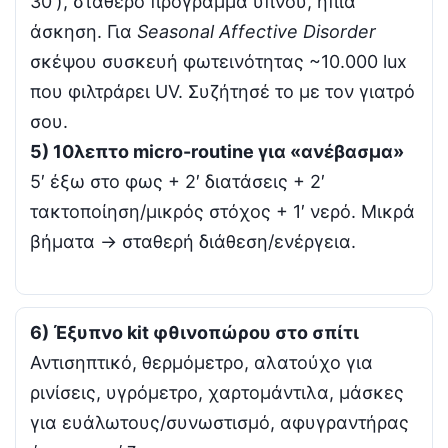
30′), σταθερό πρόγραμμα ύπνου, ήπια
άσκηση. Για
Seasonal Affective Disorder
σκέψου συσκευή φωτεινότητας ~10.000 lux
που φιλτράρει UV. Συζήτησέ το με τον γιατρό
σου.
5) 10λεπτο micro-routine για «ανέβασμα»
5′ έξω στο φως + 2′ διατάσεις + 2′
τακτοποίηση/μικρός στόχος + 1′ νερό. Μικρά
βήματα → σταθερή διάθεση/ενέργεια.
6) Έξυπνο kit φθινοπώρου στο σπίτι
Αντισηπτικό, θερμόμετρο, αλατούχο για
ρινίσεις, υγρόμετρο, χαρτομάντιλα, μάσκες
για ευάλωτους/συνωστισμό, αφυγραντήρας