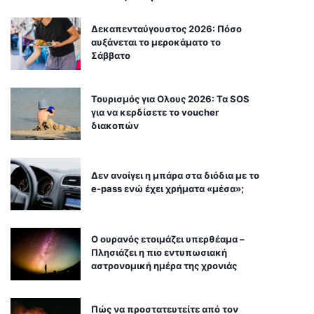
Δεκαπενταύγουστος 2026: Πόσο
αυξάνεται το μεροκάματο το
Σάββατο
Τουρισμός για Ολους 2026: Τα SOS
για να κερδίσετε το voucher
διακοπών
Δεν ανοίγει η μπάρα στα διόδια με το
e-pass ενώ έχει χρήματα «μέσα»;
Ο ουρανός ετοιμάζει υπερθέαμα –
Πλησιάζει η πιο εντυπωσιακή
αστρονομική ημέρα της χρονιάς
Πώς να προστατευτείτε από τον