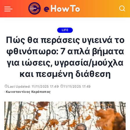
LIFE
Πώς θα περάσεις υγιεινά το
φθινόπωρο: 7 απλά βήματα
για ιώσεις, υγρασία/μούχλα
και πεσμένη διάθεση
Last Updated: 11/11/2025 17:49
11/11/2025 17:49
Κωνσταντίνος Καράπαπας
Posted
by