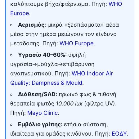
καλύπτουμε βήχα/φτέρνισμα. Πηγή:
WHO
Europe
.
Αερισμός:
μικρά «ξεσπάσματα» αέρα
μέσα στην ημέρα μειώνουν τον κίνδυνο
μετάδοσης. Πηγή:
WHO Europe
.
Υγρασία 40–60%:
υψηλή
υγρασία→μούχλα→επιβάρυνση
αναπνευστικού. Πηγή:
WHO Indoor Air
Quality: Dampness & Mould
.
Διάθεση/SAD:
πρωινό φως & πιθανή
θεραπεία φωτός
10.000 lux
(φίλτρο UV).
Πηγή:
Mayo Clinic
.
Εμβόλιο γρίπης:
ετήσια σύσταση,
ιδιαίτερα για ομάδες κινδύνου. Πηγή:
ΕΟΔΥ
.