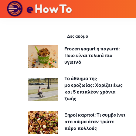
Δες ακόμα
Frozen yogurt ή παγωτό;
Ποιο είναι τελικά πιο
υγιεινό
Το άθλημα της
μακροζωίας: Χαρίζει έως
και 5 επιπλέον χρόνια
ζωής
Ξηροί καρποί: Τι συμβαίνει
στο σώμα όταν τρώτε
πάρα πολλούς