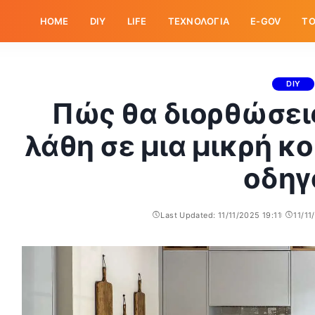
HOME
DIY
LIFE
ΤΕΧΝΟΛΟΓΙΑ
E-GOV
ΤΟ
DIY
Πώς θα διορθώσεις
λάθη σε μια μικρή κ
οδηγ
Last Updated: 11/11/2025 19:11
11/11