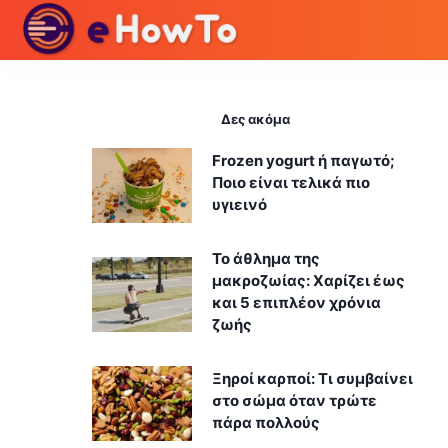
Δες ακόμα
Frozen yogurt ή παγωτό;
Ποιο είναι τελικά πιο
υγιεινό
Το άθλημα της
μακροζωίας: Χαρίζει έως
και 5 επιπλέον χρόνια
ζωής
Ξηροί καρποί: Τι συμβαίνει
στο σώμα όταν τρώτε
πάρα πολλούς