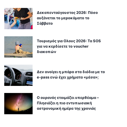
Δεκαπενταύγουστος 2026: Πόσο
αυξάνεται το μεροκάματο το
Σάββατο
Τουρισμός για Ολους 2026: Τα SOS
για να κερδίσετε το voucher
διακοπών
Δεν ανοίγει η μπάρα στα διόδια με το
e-pass ενώ έχει χρήματα «μέσα»;
Ο ουρανός ετοιμάζει υπερθέαμα –
Πλησιάζει η πιο εντυπωσιακή
αστρονομική ημέρα της χρονιάς