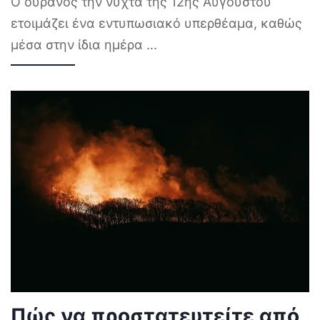
Ο ουρανός την νύχτα της 12ης Αυγούστου
ετοιμάζει ένα εντυπωσιακό υπερθέαμα, καθώς
μέσα στην ίδια ημέρα
...
Πώς να προστατευτείτε από