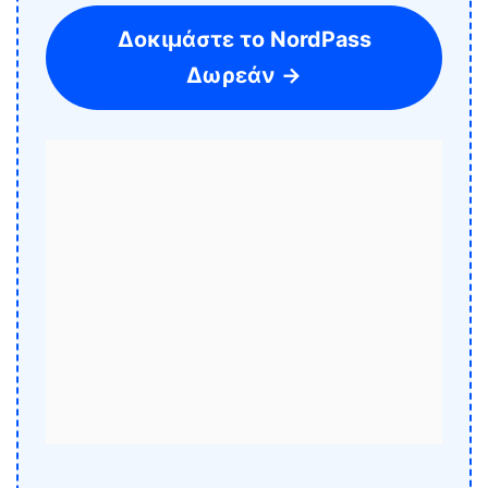
Δοκιμάστε το NordPass
Δωρεάν →