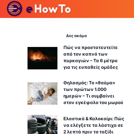
Δες ακόμα
Πώς να προστατευτείτε
από τον καπνό των
πυρκαγιών – Τα 6 μέτρα
για τις ευπαθείς ομάδες
Θηλασμός: Το «θαύμα»
των πρώτων 1.000
ημερών – Τι συμβαίνει
στον εγκέφαλο του μωρού
Ελαστικά & Καλοκαίρι: Πώς
να ελέγξετε τα λάστιχα σε
2 λεπτά πριν το ταξίδι