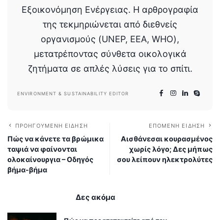
Εξοικονόμηση Ενέργειας. Η αρθρογραφία
της τεκμηριώνεται από διεθνείς
οργανισμούς (UNEP, EEA, WHO),
μετατρέποντας σύνθετα οικολογικά
ζητήματα σε απλές λύσεις για το σπίτι.
ENVIRONMENT & SUSTAINABILITY EDITOR
ΠΡΟΗΓΟΎΜΕΝΗ ΕΊΔΗΣΗ
ΕΠΌΜΕΝΗ ΕΊΔΗΣΗ
Πώς να κάνετε τα βρώμικα
Αισθάνεσαι κουρασμένος
ταψιά να φαίνονται
χωρίς λόγο; Δες μήπως
ολοκαίνουργια – Οδηγός
σου λείπουν ηλεκτρολύτες
βήμα-βήμα
Δες ακόμα