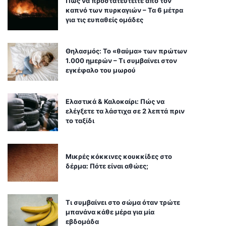
Πώς να προστατευτείτε από τον
καπνό των πυρκαγιών – Τα 6 μέτρα
για τις ευπαθείς ομάδες
Θηλασμός: Το «θαύμα» των πρώτων
1.000 ημερών – Τι συμβαίνει στον
εγκέφαλο του μωρού
Ελαστικά & Καλοκαίρι: Πώς να
ελέγξετε τα λάστιχα σε 2 λεπτά πριν
το ταξίδι
Μικρές κόκκινες κουκκίδες στο
δέρμα: Πότε είναι αθώες;
Τι συμβαίνει στο σώμα όταν τρώτε
μπανάνα κάθε μέρα για μία
εβδομάδα