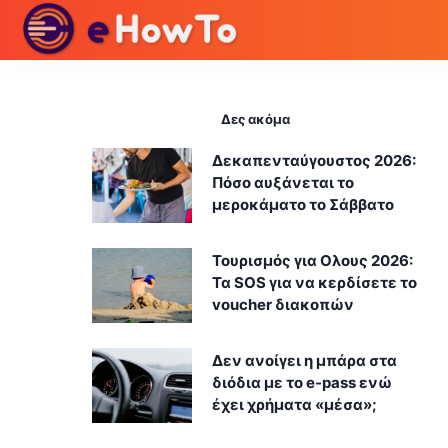
Δες ακόμα
Δεκαπενταύγουστος 2026:
Πόσο αυξάνεται το
μεροκάματο το Σάββατο
Τουρισμός για Ολους 2026:
Τα SOS για να κερδίσετε το
voucher διακοπών
Δεν ανοίγει η μπάρα στα
διόδια με το e-pass ενώ
έχει χρήματα «μέσα»;