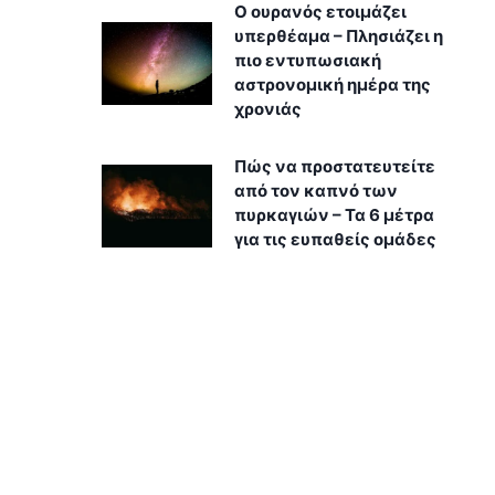
Ο ουρανός ετοιμάζει
υπερθέαμα – Πλησιάζει η
πιο εντυπωσιακή
αστρονομική ημέρα της
χρονιάς
Πώς να προστατευτείτε
από τον καπνό των
πυρκαγιών – Τα 6 μέτρα
για τις ευπαθείς ομάδες