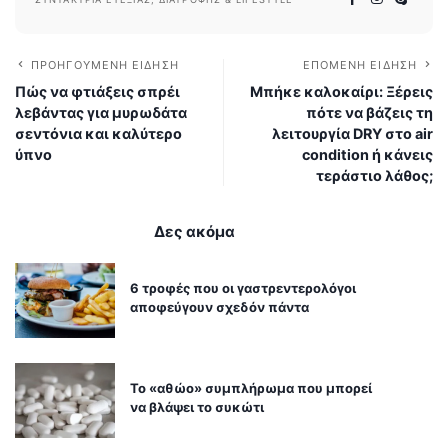
ΠΡΟΗΓΟΎΜΕΝΗ ΕΊΔΗΣΗ
ΕΠΌΜΕΝΗ ΕΊΔΗΣΗ
Πώς να φτιάξεις σπρέι
Μπήκε καλοκαίρι: Ξέρεις
λεβάντας για μυρωδάτα
πότε να βάζεις τη
σεντόνια και καλύτερο
λειτουργία DRY στο air
ύπνο
condition ή κάνεις
τεράστιο λάθος;
Δες ακόμα
6 τροφές που οι γαστρεντερολόγοι
αποφεύγουν σχεδόν πάντα
Το «αθώο» συμπλήρωμα που μπορεί
να βλάψει το συκώτι