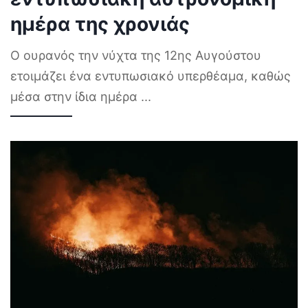
ημέρα της χρονιάς
Ο ουρανός την νύχτα της 12ης Αυγούστου
ετοιμάζει ένα εντυπωσιακό υπερθέαμα, καθώς
μέσα στην ίδια ημέρα
...