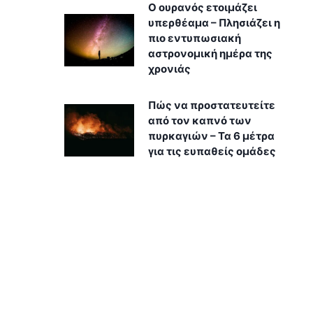
Ο ουρανός ετοιμάζει
υπερθέαμα – Πλησιάζει η
πιο εντυπωσιακή
αστρονομική ημέρα της
χρονιάς
Πώς να προστατευτείτε
από τον καπνό των
πυρκαγιών – Τα 6 μέτρα
για τις ευπαθείς ομάδες