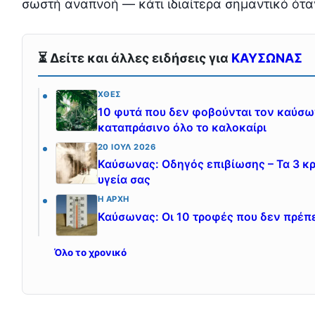
σωστή αναπνοή — κάτι ιδιαίτερα σημαντικό ότα
⏳ Δείτε και άλλες ειδήσεις για
ΚΑΥΣΩΝΑΣ
ΧΘΕΣ
10 φυτά που δεν φοβούνται τον καύσων
καταπράσινο όλο το καλοκαίρι
20 ΙΟΎΛ 2026
Καύσωνας: Οδηγός επιβίωσης – Τα 3 κρ
υγεία σας
Η ΑΡΧΉ
Καύσωνας: Οι 10 τροφές που δεν πρέπε
Όλο το χρονικό