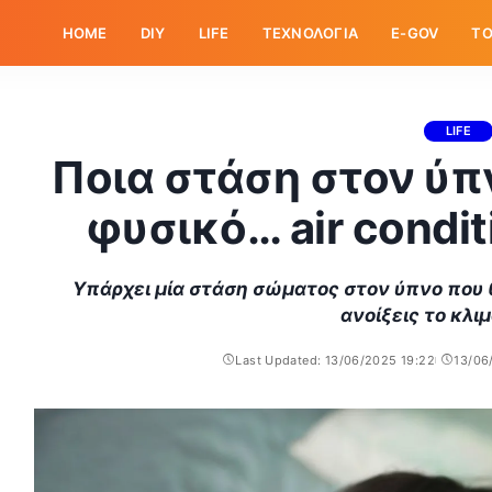
HOME
DIY
LIFE
ΤΕΧΝΟΛΟΓΙΑ
E-GOV
ΤΟ
LIFE
Ποια στάση στον ύπ
φυσικό… air condi
Υπάρχει μία στάση σώματος στον ύπνο που θ
ανοίξεις το κλιμ
Last Updated: 13/06/2025 19:22
13/06