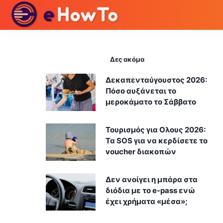
Δες ακόμα
Δεκαπενταύγουστος 2026:
Πόσο αυξάνεται το
μεροκάματο το Σάββατο
Τουρισμός για Ολους 2026:
Τα SOS για να κερδίσετε το
voucher διακοπών
Δεν ανοίγει η μπάρα στα
διόδια με το e-pass ενώ
έχει χρήματα «μέσα»;