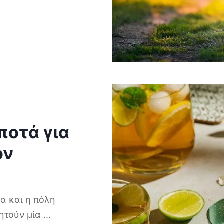
ποτά για
ον
α και η πόλη
ζητούν μία
...