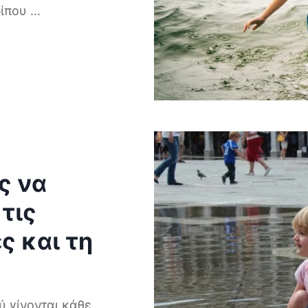
ρίπου
...
ς να
τις
ς και τη
ύ γίνονται κάθε