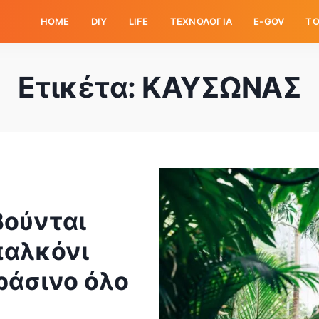
HOME
DIY
LIFE
ΤΕΧΝΟΛΟΓΙΑ
E-GOV
ΤΟ
Ετικέτα:
ΚΑΥΣΩΝΑΣ
βούνται
παλκόνι
ράσινο όλο