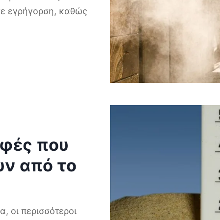
σε εγρήγορση, καθώς
οφές που
υν από το
α, οι περισσότεροι