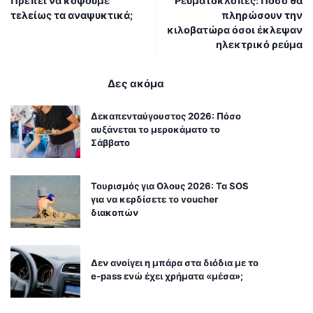
Πρέπει να κόψουμε
Ρευματοκλοπές: Πόσο θα
τελείως τα αναψυκτικά;
πληρώσουν την
κιλοβατώρα όσοι έκλεψαν
ηλεκτρικό ρεύμα
Δες ακόμα
Δεκαπενταύγουστος 2026: Πόσο
αυξάνεται το μεροκάματο το
Σάββατο
Τουρισμός για Ολους 2026: Τα SOS
για να κερδίσετε το voucher
διακοπών
Δεν ανοίγει η μπάρα στα διόδια με το
e-pass ενώ έχει χρήματα «μέσα»;