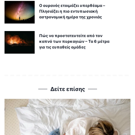
Ο ουρανός ετοιμάζει υπερθέαμα –
Πλησιάζει η πιο εντυπωσιακή
αστρονομική ημέρα της χρονιάς
Πώς να προστατευτείτε από τον
καπνό των πυρκαγιών – Τα 6 μέτρα
για τις ευπαθείς ομάδες
Δείτε επίσης