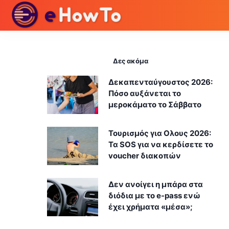
Δες ακόμα
Δεκαπενταύγουστος 2026:
Πόσο αυξάνεται το
μεροκάματο το Σάββατο
Τουρισμός για Ολους 2026:
Τα SOS για να κερδίσετε το
voucher διακοπών
Δεν ανοίγει η μπάρα στα
διόδια με το e-pass ενώ
έχει χρήματα «μέσα»;