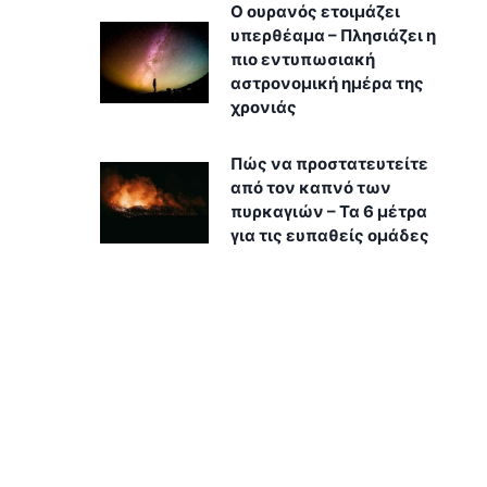
Ο ουρανός ετοιμάζει
υπερθέαμα – Πλησιάζει η
πιο εντυπωσιακή
αστρονομική ημέρα της
χρονιάς
Πώς να προστατευτείτε
από τον καπνό των
πυρκαγιών – Τα 6 μέτρα
για τις ευπαθείς ομάδες