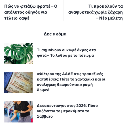
Πώς να φτιάξω φραπέ – Ο
Τι προκαλούν τα
απόλυτος οδηγός για
αναψυκτικά χωρίς ζάχαρη
τέλειο καφέ
– Νέα μελέτη
Δες ακόμα
Τι σημαίνουν οι καφέ άκρες στα
φυτά – Το λάθος με το πότισμα
«Φίλτρο» της ΑΑΔΕ στις τραπεζικές
καταθέσεις: Πότε το χαρτζιλίκι και οι
αναλήψεις θεωρούνται κρυφή
δωρεά
Δεκαπενταύγουστος 2026: Πόσο
αυξάνεται το μεροκάματο το
Σάββατο