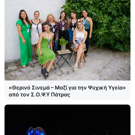
«Θερινό Σινεμά – Μαζί για την Ψυχική Υγεία»
από τον Σ.Ο.Ψ.Υ Πάτρας