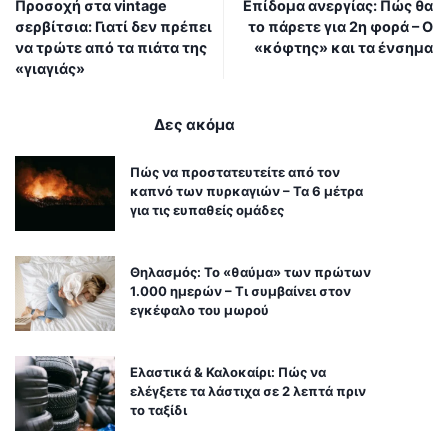
Προσοχή στα vintage
Επίδομα ανεργίας: Πώς θα
σερβίτσια: Γιατί δεν πρέπει
το πάρετε για 2η φορά – Ο
να τρώτε από τα πιάτα της
«κόφτης» και τα ένσημα
«γιαγιάς»
Δες ακόμα
Πώς να προστατευτείτε από τον
καπνό των πυρκαγιών – Τα 6 μέτρα
για τις ευπαθείς ομάδες
Θηλασμός: Το «θαύμα» των πρώτων
1.000 ημερών – Τι συμβαίνει στον
εγκέφαλο του μωρού
Ελαστικά & Καλοκαίρι: Πώς να
ελέγξετε τα λάστιχα σε 2 λεπτά πριν
το ταξίδι