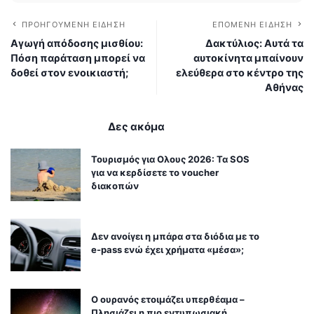
ΠΡΟΗΓΟΎΜΕΝΗ ΕΊΔΗΣΗ
ΕΠΌΜΕΝΗ ΕΊΔΗΣΗ
Αγωγή απόδοσης μισθίου:
Δακτύλιος: Αυτά τα
Πόση παράταση μπορεί να
αυτοκίνητα μπαίνουν
δοθεί στον ενοικιαστή;
ελεύθερα στο κέντρο της
Αθήνας
Δες ακόμα
Τουρισμός για Ολους 2026: Τα SOS
για να κερδίσετε το voucher
διακοπών
Δεν ανοίγει η μπάρα στα διόδια με το
e-pass ενώ έχει χρήματα «μέσα»;
Ο ουρανός ετοιμάζει υπερθέαμα –
Πλησιάζει η πιο εντυπωσιακή