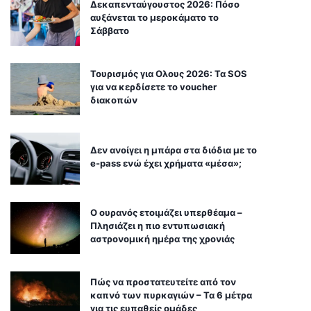
Δεκαπενταύγουστος 2026: Πόσο
αυξάνεται το μεροκάματο το
Σάββατο
Τουρισμός για Ολους 2026: Τα SOS
για να κερδίσετε το voucher
διακοπών
Δεν ανοίγει η μπάρα στα διόδια με το
e-pass ενώ έχει χρήματα «μέσα»;
Ο ουρανός ετοιμάζει υπερθέαμα –
Πλησιάζει η πιο εντυπωσιακή
αστρονομική ημέρα της χρονιάς
Πώς να προστατευτείτε από τον
καπνό των πυρκαγιών – Τα 6 μέτρα
για τις ευπαθείς ομάδες