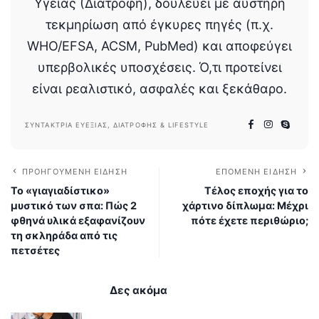
Υγείας (Διατροφή), δουλεύει με αυστηρή
τεκμηρίωση από έγκυρες πηγές (π.χ.
WHO/EFSA, ACSM, PubMed) και αποφεύγει
υπερβολικές υποσχέσεις. Ό,τι προτείνει
είναι ρεαλιστικό, ασφαλές και ξεκάθαρο.
ΣΥΝΤΆΚΤΡΙΑ ΕΥΕΞΊΑΣ, ΔΙΑΤΡΟΦΉΣ & LIFESTYLE
ΠΡΟΗΓΟΎΜΕΝΗ ΕΊΔΗΣΗ
ΕΠΌΜΕΝΗ ΕΊΔΗΣΗ
Το «γιαγιαδίστικο»
Τέλος εποχής για το
μυστικό των σπα: Πώς 2
χάρτινο δίπλωμα: Μέχρι
φθηνά υλικά εξαφανίζουν
πότε έχετε περιθώριο;
τη σκληράδα από τις
πετσέτες
Δες ακόμα