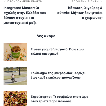
ΠΡΟΗΓΟΎΜΕΝΗ ΕΊΔΗΣΗ
ΕΠΌΜΕΝΗ ΕΊΔΗΣΗ
Integrated Master: Οι
Κόπωση, λιγούρες &
σχολές στην Ελλάδα που
αϋπνία: Μήπως δεν φταίει
δίνουν πτυχίο και
ο χειμώνας;
μεταπτυχιακό μαζι
Δες ακόμα
Frozen yogurt ή παγωτό; Ποιο είναι
τελικά πιο υγιεινό
Το άθλημα της μακροζωίας: Χαρίζει
έως και 5 επιπλέον χρόνια ζωής
Ξηροί καρποί: Τι συμβαίνει στο σώμα
όταν τρώτε πάρα πολλούς