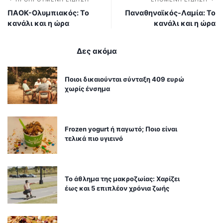
ΠΑΟΚ-Ολυμπιακός: Το
Παναθηναϊκός-Λαμία: Το
κανάλι και η ώρα
κανάλι και η ώρα
Δες ακόμα
Ποιοι δικαιούνται σύνταξη 409 ευρώ
χωρίς ένσημα
Frozen yogurt ή παγωτό; Ποιο είναι
τελικά πιο υγιεινό
Το άθλημα της μακροζωίας: Χαρίζει
έως και 5 επιπλέον χρόνια ζωής