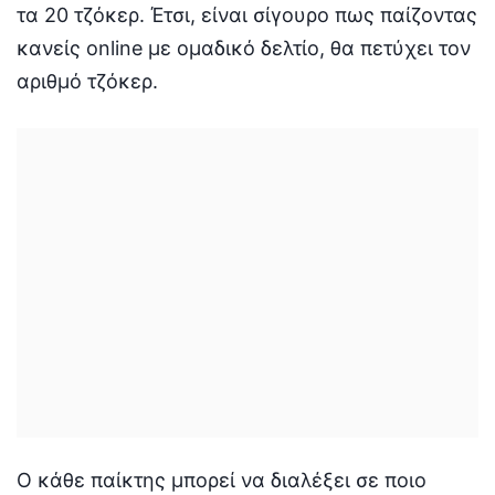
τα 20 τζόκερ. Έτσι, είναι σίγουρο πως παίζοντας
κανείς online με ομαδικό δελτίο, θα πετύχει τον
αριθμό τζόκερ.
Ο κάθε παίκτης μπορεί να διαλέξει σε ποιο