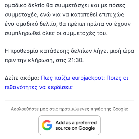
ομαδικό δελτίο θα συμμετάσχει και με πόσες
συμμετοχές, ενώ για να κατατεθεί επιτυχώς
ένα ομαδικό δελτίο, θα πρέπει πρώτα να έχουν
συμπληρωθεί όλες οι συμμετοχές του.
Η προθεσμία κατάθεσης δελτίων λήγει μισή ώρα
πριν την κλήρωση, στις 21:30.
Δείτε ακόμα:
Πως παίζω eurojackpot: Ποιες οι
πιθανότητες να κερδίσεις
Ακολουθήστε μας στις προτιμώμενες πηγές της Google: