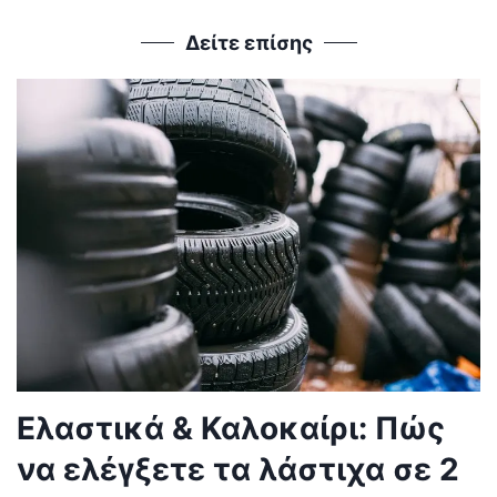
Δείτε επίσης
Ελαστικά & Καλοκαίρι: Πώς
να ελέγξετε τα λάστιχα σε 2