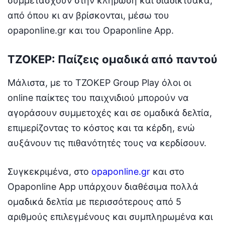
συμμετάσχουν στην κλήρωση και διαδικτυακά,
από όπου κι αν βρίσκονται, μέσω του
opaponline.gr και του Opaponline App.
ΤΖΟΚΕΡ: Παίζεις ομαδικά από παντού
Μάλιστα, με το ΤΖΟΚΕΡ Group Play όλοι οι
online παίκτες του παιχνιδιού μπορούν να
αγοράσουν συμμετοχές και σε ομαδικά δελτία,
επιμερίζοντας το κόστος και τα κέρδη, ενώ
αυξάνουν τις πιθανότητές τους να κερδίσουν.
Συγκεκριμένα, στο
opaponline.gr
και στο
Opaponline App υπάρχουν διαθέσιμα πολλά
ομαδικά δελτία με περισσότερους από 5
αριθμούς επιλεγμένους και συμπληρωμένα και