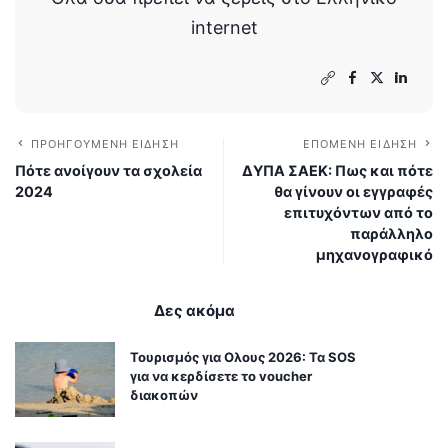
internet
ΠΡΟΗΓΟΎΜΕΝΗ ΕΊΔΗΣΗ
ΕΠΌΜΕΝΗ ΕΊΔΗΣΗ
Πότε ανοίγουν τα σχολεία
ΔΥΠΑ ΣΑΕΚ: Πως και πότε
2024
θα γίνουν οι εγγραφές
επιτυχόντων από το
παράλληλο
μηχανογραφικό
Δες ακόμα
Τουρισμός για Ολους 2026: Τα SOS
για να κερδίσετε το voucher
διακοπών