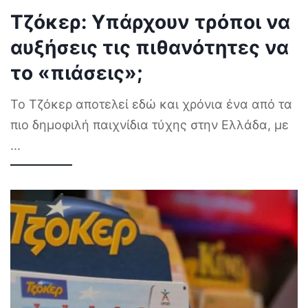
Τζόκερ: Υπάρχουν τρόποι να
αυξήσεις τις πιθανότητες να
το «πιάσεις»;
Το Τζόκερ αποτελεί εδώ και χρόνια ένα από τα
πιο δημοφιλή παιχνίδια τύχης στην Ελλάδα, με
...