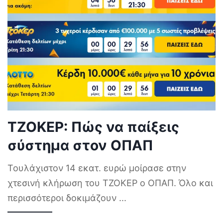
ΤΖΟΚΕΡ: Πώς να παίξεις
σύστημα στον ΟΠΑΠ
Τουλάχιστον 14 εκατ. ευρώ μοίρασε στην
χτεσινή κλήρωση του ΤΖΟΚΕΡ ο ΟΠΑΠ. Όλο και
περισσότεροι δοκιμάζουν
...