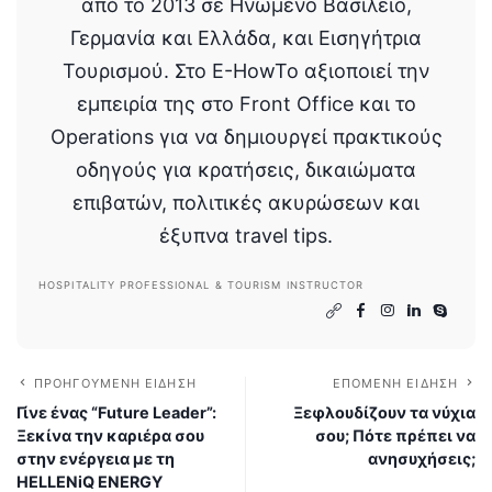
από το 2013 σε Ηνωμένο Βασίλειο,
Γερμανία και Ελλάδα, και Εισηγήτρια
Τουρισμού. Στο E-HowTo αξιοποιεί την
εμπειρία της στο Front Office και το
Operations για να δημιουργεί πρακτικούς
οδηγούς για κρατήσεις, δικαιώματα
επιβατών, πολιτικές ακυρώσεων και
έξυπνα travel tips.
HOSPITALITY PROFESSIONAL & TOURISM INSTRUCTOR
ΠΡΟΗΓΟΎΜΕΝΗ ΕΊΔΗΣΗ
ΕΠΌΜΕΝΗ ΕΊΔΗΣΗ
Γίνε ένας “Future Leader”:
Ξεφλουδίζουν τα νύχια
Ξεκίνα την καριέρα σου
σου; Πότε πρέπει να
στην ενέργεια με τη
ανησυχήσεις;
HELLENiQ ENERGY