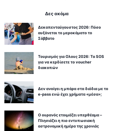
Δες ακόμα
Δεκαπενταύγουστος 2026: Πόσο
αυξάνεται το μεροκάματο το
Σάββατο
Τουρισμός για Ολους 2026: Τα SOS
για να κερδίσετε το voucher
διακοπών
Δεν ανοίγει η μπάρα στα διόδια με το
e-pass ενώ έχει χρήματα «μέσα»;
Ο ουρανός ετοιμάζει υπερθέαμα –
Πλησιάζει η πιο εντυπωσιακή
αστρονομική ημέρα της χρονιάς