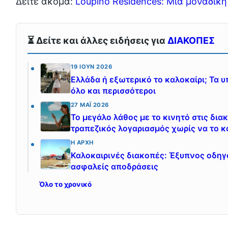
Δείτε ακόμα:
Loupino Residences: Μια μοναδική
⏳ Δείτε και άλλες ειδήσεις για
ΔΙΑΚΟΠΕΣ
19 ΙΟΎΝ 2026
Ελλάδα ή εξωτερικό το καλοκαίρι; Τα υ
όλο και περισσότεροι
27 ΜΆΙ 2026
Το μεγάλο λάθος με το κινητό στις δια
τραπεζικός λογαριασμός χωρίς να το κ
Η ΑΡΧΉ
Καλοκαιρινές διακοπές: Έξυπνος οδηγό
ασφαλείς αποδράσεις
Όλο το χρονικό