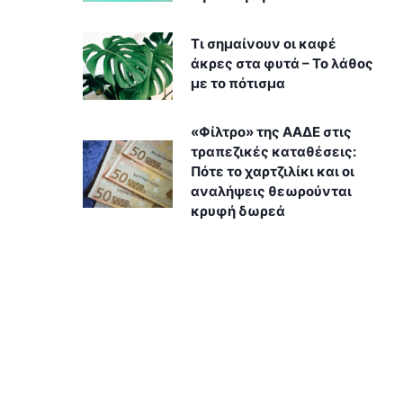
Τι σημαίνουν οι καφέ
άκρες στα φυτά – Το λάθος
με το πότισμα
«Φίλτρο» της ΑΑΔΕ στις
τραπεζικές καταθέσεις:
Πότε το χαρτζιλίκι και οι
αναλήψεις θεωρούνται
κρυφή δωρεά