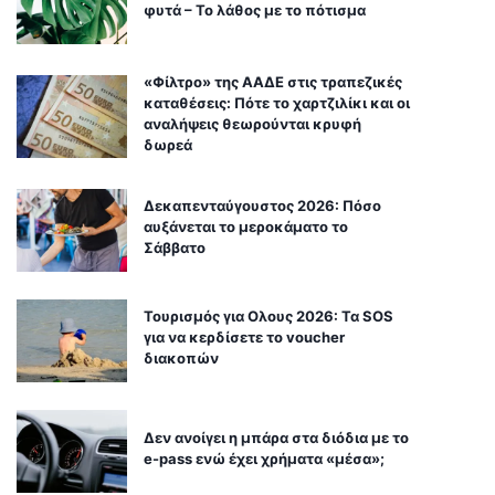
φυτά – Το λάθος με το πότισμα
«Φίλτρο» της ΑΑΔΕ στις τραπεζικές
καταθέσεις: Πότε το χαρτζιλίκι και οι
αναλήψεις θεωρούνται κρυφή
δωρεά
Δεκαπενταύγουστος 2026: Πόσο
αυξάνεται το μεροκάματο το
Σάββατο
Τουρισμός για Ολους 2026: Τα SOS
για να κερδίσετε το voucher
διακοπών
Δεν ανοίγει η μπάρα στα διόδια με το
e-pass ενώ έχει χρήματα «μέσα»;