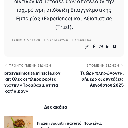
δικτύων και ιστοσελίδων αποτελούν την
ισχυρότερη απόδειξη Επαγγελματικής
Εμπειρίας (Experience) και Αξιοπιστίας
(Trust).
ΤΕΧΝΙΚΌΣ ΔΙΚΤΎΩΝ, IT & ΣΎΜΒΟΥΛΟΣ ΤΕΧΝΟΛΟΓΊΑΣ
ΠΡΟΗΓΟΎΜΕΝΗ ΕΊΔΗΣΗ
ΕΠΌΜΕΝΗ ΕΊΔΗΣΗ
prosvasimotita.minscfa.gov
Τι ώρα πληρώνονται
.gr: Όλες οι πληροφορίες
σήμερα οι συντάξεις
για την «Προσβασιμότητα
Αυγούστου 2025
κατ’ οίκον»
Δες ακόμα
Frozen yogurt ή παγωτό; Ποιο είναι