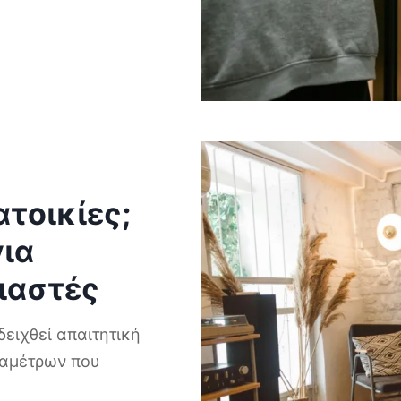
ατοικίες;
για
κιαστές
δειχθεί απαιτητική
ραμέτρων που