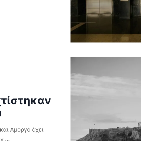
χτίστηκαν
0
 και Αμοργό έχει
υν
...