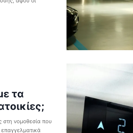
υσης, αφού οι
με τα
τοικίες;
ς στη νομοθεσία που
ι επαγγελματικά