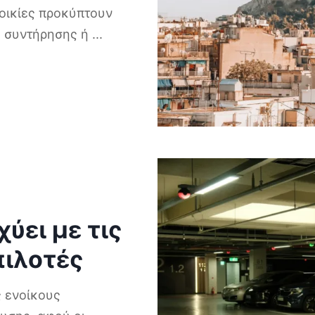
τοικίες προκύπτουν
ς συντήρησης ή
...
χύει με τις
πιλοτές
 ενοίκους