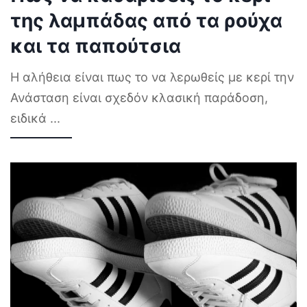
της λαμπάδας από τα ρούχα
και τα παπούτσια
Η αλήθεια είναι πως το να λερωθείς με κερί την
Ανάσταση είναι σχεδόν κλασική παράδοση,
ειδικά
...