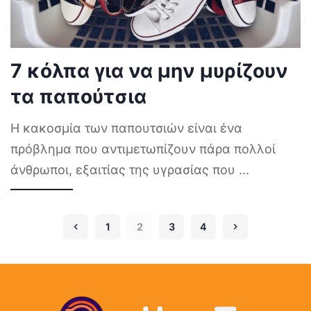
7 κόλπα για να μην μυρίζουν
τα παπούτσια
Η κακοσμία των παπουτσιών είναι ένα
πρόβλημα που αντιμετωπίζουν πάρα πολλοί
άνθρωποι, εξαιτίας της υγρασίας που
...
1
2
3
4