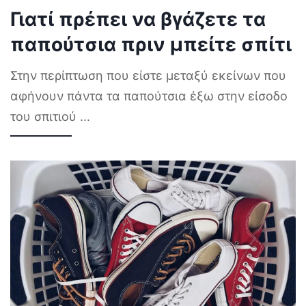
Γιατί πρέπει να βγάζετε τα
παπούτσια πριν μπείτε σπίτι
Στην περίπτωση που είστε μεταξύ εκείνων που
αφήνουν πάντα τα παπούτσια έξω στην είσοδο
του σπιτιού
...