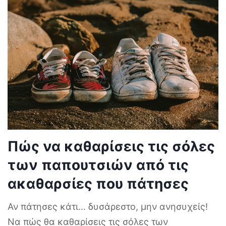
Πώς να καθαρίσεις τις σόλες
των παπουτσιών από τις
ακαθαρσίες που πάτησες
Αν πάτησες κάτι… δυσάρεστο, μην ανησυχείς!
Να πώς θα καθαρίσεις τις σόλες των