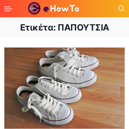
Ετικέτα:
ΠΑΠΟΥΤΣΙΑ